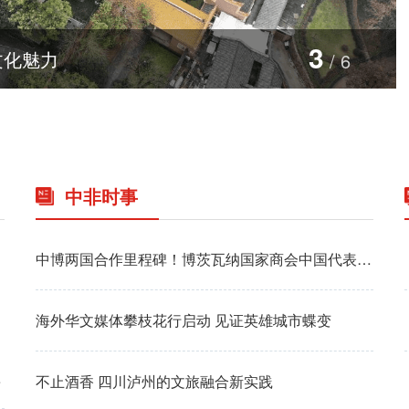
3
中国自主超大直径盾构机“江海号”成功下线，助力世界最长公路水下隧道建设
/
6
中非时事
中博两国合作里程碑！博茨瓦纳国家商会中国代表处正式成立
海外华文媒体攀枝花行启动 见证英雄城市蝶变
之声专访
不止酒香 四川泸州的文旅融合新实践