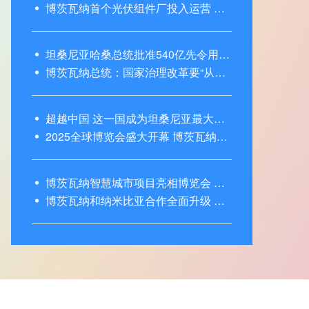
博茨瓦纳首个光伏组件厂投入运营 助博能源产业发展
坦桑尼亚哈桑总统批准540亿先令用于缓解城市交通拥堵
博茨瓦纳总统：国家治理改革要“从纸面走向执行”
超越中国 这一国成为坦桑尼亚最大外资来源国
2025全球博览会盛大开幕 博茨瓦纳总统博科发布《投资蓝皮书》
博茨瓦纳智慧城市项目亮相博览会 德罗巴见证杭济新篇章
博茨瓦纳和纳米比亚合作全面升级 多项跨境项目进入落实阶段