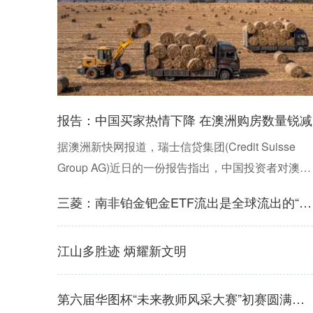
报告：中国买家热情下降 在澳洲购房数量锐减
据澳洲新快网报道，瑞士信贷集团(Credit Suisse
Group AG)近日的一份报告指出，中国投资者对澳洲
房产的强大需求，虽然已经将悉尼的房屋均价推高
三菱：南非铂金钯金ETF流出是全球流出的“罪魁祸首”
近100万元(澳元，下同)，但是近期呈现出疲软趋
势，中国买家的热情明显下降。 瑞信集团的分析师
江山多胜迹 炳耀新文明
达米安(Damien B
第六届华图杯“未来教师风采大赛”初赛圆满开展