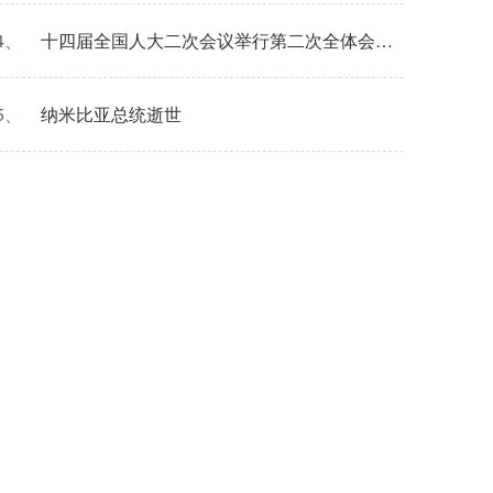
4、
十四届全国人大二次会议举行第二次全体会议 习近平等党和国家领导人出席
5、
纳米比亚总统逝世