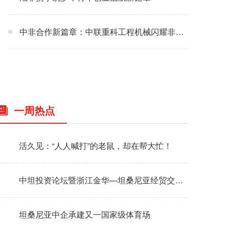
“非”比寻常的三一：深耕非洲市场的精彩篇章
中非合作新篇章：中联重科工程机械闪耀非洲大陆
一周热点
活久见：“人人喊打”的老鼠，却在帮大忙！
中坦投资论坛暨浙江金华—坦桑尼亚经贸交流会媒体吹风会顺利举行
坦桑尼亚中企承建又一国家级体育场