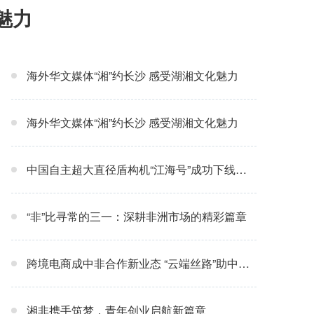
魅力
海外华文媒体“湘”约长沙 感受湖湘文化魅力
海外华文媒体“湘”约长沙 感受湖湘文化魅力
中国自主超大直径盾构机“江海号”成功下线，助力世界最长公路水下隧道建设
“非”比寻常的三一：深耕非洲市场的精彩篇章
跨境电商成中非合作新业态 “云端丝路”助中非好物双向奔赴
湘非携手筑梦，青年创业启航新篇章