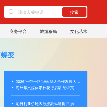
搜索
商务平台
旅游移民
文化艺术
市蝶变
2026“一带一路”华侨华人合作发展大会开幕 120个国家和地区的近700名侨胞相聚蓉城
海外华文媒体攀枝花行启动 见证英雄城市蝶变
尼日利亚侨胞因涉嫌欺诈遭拘押 涉案金额0.7美元