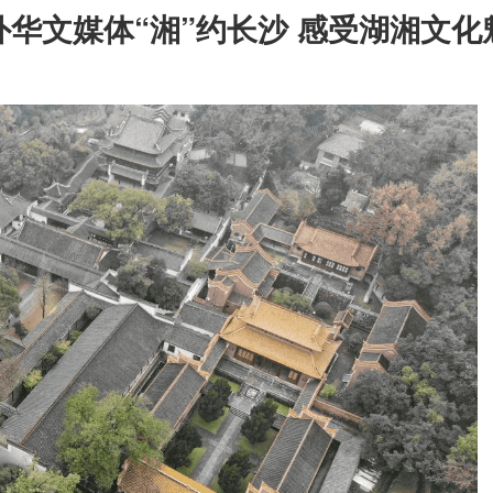
外华文媒体“湘”约长沙 感受湖湘文化