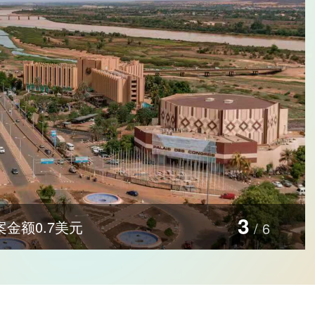
3
助博能源产业发展
/
6