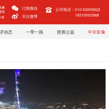
订阅微信
公司电话：
010-53609922
18310002968
关注微博
济动态
一带一路
慈善公益
中非影像