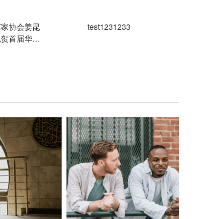
艺家协会姜昆
test1231233
祝贺首届华侨
间外交论坛成