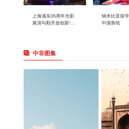
上海浦东35周年光影
纳米比亚留
展演勾勒开放创新“未
中国剪纸
来画卷”
中非图集