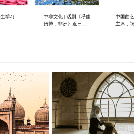
学生学习
中非文化 | 话剧《呼佳
中国曲
姆博，非洲》近日在
主席，
京预演
华人民
功举行