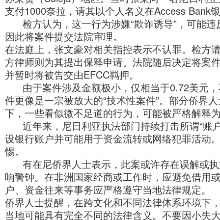
支付1000奈拉，请其以个人名义在Access Ban
检方认为，这一行为涉嫌“欺诈诱导”，可能
因此将案件提交法院审理。
在法庭上，张文豪对相关指控表示不认罪。检方
方律师则为其提出保释申请。法院随后决定将案件
并暂时将被告交由EFCC羁押。
由于案件涉及金额极小，仅相当于0.72美元
件更像是一宗被放大的“技术性案件”。部分侨界
下，一些看似微不足道的行为，可能被严格解释
近年来，尼日利亚执法部门持续打击所谓“账
设银行账户并可能用于资金流转或网络犯罪活动
惕。
有在尼侨界人士表示，此案或许存在误解或执
响警钟。在非洲国家经商或工作时，应避免借用
户、资金往来等事务应严格遵守当地法律规定。
侨界人士提醒，在跨文化和不同法律体系环境下
当地可能具有完全不同的法律含义。不要因小失