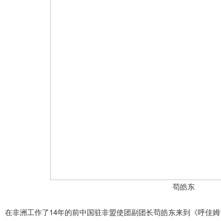
苟皓东
在非洲工作了14年的前中国驻非盟使团副团长苟皓东来到《呼佳