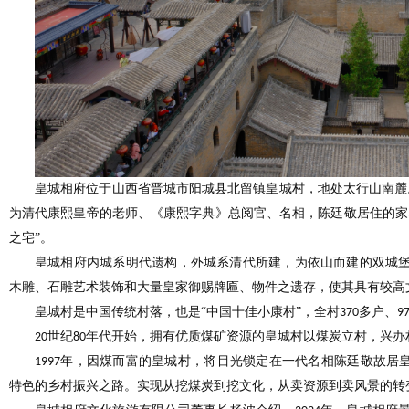
皇城相府位于山西省晋城市阳城县北留镇皇城村，地处太行山南麓
为清代康熙皇帝的老师、《康熙字典》总阅官、名相，陈廷敬居住的家
之宅”。
皇城相府内城系明代遗构，外城系清代所建，为依山而建的双城
木雕、石雕艺术装饰和大量皇家御赐牌匾、物件之遗存，使其具有较高
皇城村是中国传统村落，也是
“中国十佳小康村”，全村
多户、
370
9
世纪
年代开始，拥有优质煤矿资源的皇城村以煤炭立村，兴办
20
80
年，因煤而富的皇城村，将目光锁定在
一代名相陈廷敬故居
1997
特色的乡村振兴之路。实现从挖煤炭到挖文化，从卖资源到卖风景的转