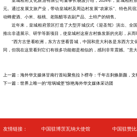
皇城相府文化旅游有限公司董事长杨波介绍，
年，皇城相府
2024
元。通过发展文旅产业，带动皇城村及周边村发展“农家乐”、特色民宿
动蜂蜜酒、小米、核桃、老陈醋等农副产品、土特产的销售。
近年来，皇城相府景区打造了大型开城仪式《迎圣驾》演出、全
推出非遗展示、研学等新项目，使皇城村这座古村焕发新的光彩，从而
“西方古堡看欧洲，东方古堡看晋城，中国和意大利各是东西方文
同，但我在这里看到它们有很多功能都是相似的，感到非常震撼。”意
上一篇：海外华文媒体甘南行首站聚焦拉卜楞寺：千年古刹焕新颜，文
下一篇：世界上唯一的“坩埚城堡”惊艳海外华文媒体采访团
友情链接：
中国驻博茨瓦纳大使馆
中国驻赞比