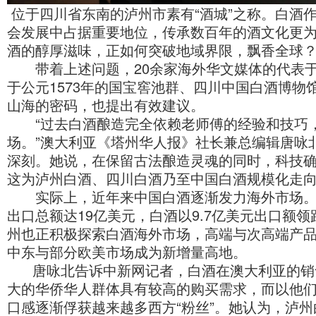
位于四川省东南的泸州市素有“酒城”之称。白酒
会发展中占据重要地位，传承数百年的酒文化更
酒的醇厚滋味，正如何突破地域界限，飘香全球
带着上述问题，20余家海外华文媒体的代表于
于公元1573年的国宝窖池群、四川中国白酒博
山海的密码，也提出有效建议。
“过去白酒酿造完全依赖老师傅的经验和技巧，
场。”澳大利亚《塔州华人报》社长兼总编辑唐咏
深刻。她说，在保留古法酿造灵魂的同时，科技
这为泸州白酒、四川白酒乃至中国白酒规模化走
实际上，近年来中国白酒逐渐发力海外市场。统
出口总额达19亿美元，白酒以9.7亿美元出口额
州也正积极探索白酒海外市场，高端与次高端产
中东与部分欧美市场成为新增量高地。
唐咏北告诉中新网记者，白酒在澳大利亚的销
大的华侨华人群体具有较高的购买需求，而以他
口感逐渐俘获越来越多西方“粉丝”。她认为，泸