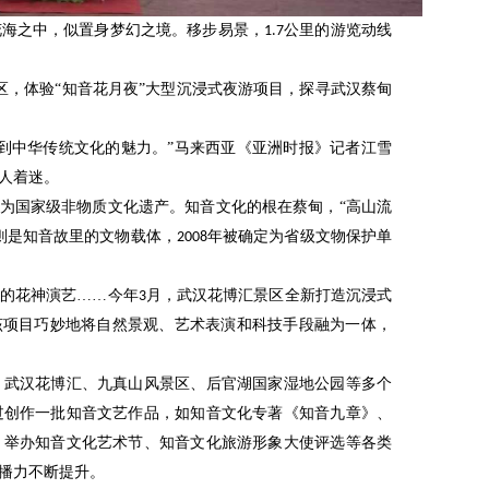
花海之中，似置身梦幻之境。移步易景，
公里的游览动线
1.7
区，体验“知音花月夜”大型沉浸式夜游项目，探寻武汉蔡甸
到中华传统文化的魅力。”马来西亚《亚洲时报》记者江雪
人着迷。
为国家级非物质文化遗产。知音文化的根在蔡甸，“高山流
则是知音故里的文物载体，
年被确定为省级文物保护单
2008
的花神演艺
……今年
月，武汉花博汇景区全新打造沉浸式
3
该项目巧妙地将自然景观、艺术表演和科技手段融为一体，
武汉花博汇、九真山风景区、后官湖国家湿地公园等多个
过创作一批知音文艺作品，如知音文化专著《知音九章》、
，举办知音文化艺术节、知音文化旅游形象大使评选等各类
播力不断提升。