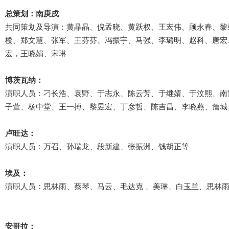
总策划：南庚戌
共同策划及导演：黄晶晶、倪孟晓、黄跃权、王宏伟、顾永春、黎
樱、郑文慧、张军、王芬芬、冯振宇、马强、李璐明、赵科、唐宏
宏，王晓娟、宋琳
博茨瓦纳：
演职人员：刁长浩、袁野、于志永、陈云芳、于继婧、于汶熙、南
子萱、杨中堂、王一搏、黎昱宏、丁彦哲、陈吉昌、李晓燕、詹城
卢旺达：
演职人员：万召、孙瑞龙、段新建、张振洲、钱胡正等
埃及：
演职人员：思林雨、蔡琴、马云、毛达克 、美琳、白玉兰、思林雨
安哥拉：