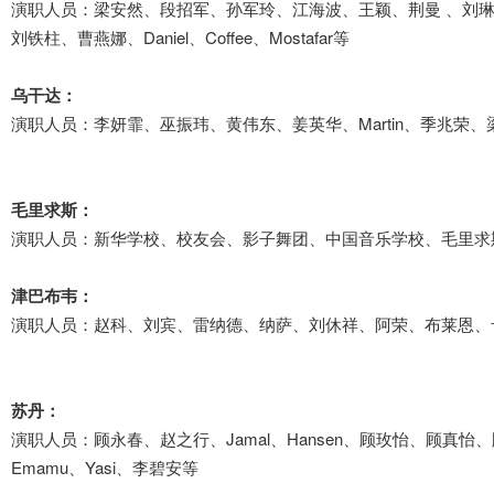
演职人员：梁安然、段招军、孙军玲、江海波、王颖、荆曼 、刘琳
刘铁柱、曹燕娜、Daniel、Coffee、Mostafar等
乌干达：
演职人员：李妍霏、巫振玮、黄伟东、姜英华、Martin、季兆荣
毛里求斯：
演职人员：新华学校、校友会、影子舞团、中国音乐学校、毛里求
津巴布韦：
演职人员：赵科、刘宾、雷纳德、纳萨、刘休祥、阿荣、布莱恩、
苏丹：
演职人员：顾永春、赵之行、Jamal、Hansen、顾玫怡、顾真怡、顾明怡 、
Emamu、Yasi、李碧安等