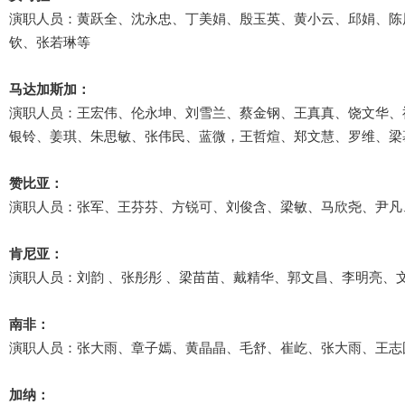
演职人员：黄跃全、沈永忠、丁美娟、殷玉英、黄小云、邱娟、陈
钦、张若琳等
马达加斯加：
演职人员：王宏伟、伦永坤、刘雪兰、蔡金钢、王真真、饶文华、
银铃、姜琪、朱思敏、张伟民、蓝微，王哲煊、郑文慧、罗维、梁
赞比亚：
演职人员：张军、王芬芬、方锐可、刘俊含、梁敏、马欣尧、尹凡
肯尼亚：
演职人员：刘韵 、张彤彤 、梁苗苗、戴精华、郭文昌、李明亮、
南非：
演职人员：张大雨、章子嫣、黄晶晶、毛舒、崔屹、张大雨、王志
加纳：