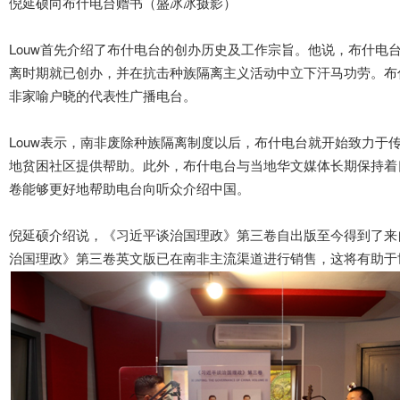
倪延硕向布什电台赠书（盛冰冰摄影）
Louw首先介绍了布什电台的创办历史及工作宗旨。
他说，布什电
离时期就已创办，并在抗击种族隔离主义活动中立下汗马功劳。
布
非家喻户晓的代表性广播电台。
Louw表示，南非废除种族隔离制度以后，布什电台就开始致力于
地贫困社区提供帮助。此外，布什电台与当地华文媒体长期保持着
卷能够更好地帮助电台向听众介绍中国。
倪延硕介绍说，《习近平谈治国理政》第三卷自出版至今得到了来
治国理政》第三卷英文版已在南非主流渠道进行销售，这将有助于