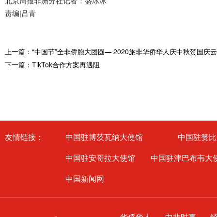
北京周报非洲分社记者：盛冰冰
责编|吕青
上一篇：“中国节”全非侨胞大团圆— 2020旅非华侨华人庆中秋贺国庆
下一篇：TikTok合作方案再遇阻
友情链接：
中国驻博茨瓦纳大使馆
中国驻赞比
中国驻安哥拉大使馆
中国驻津巴布韦大
中国新闻网
华侨华人
中非时事