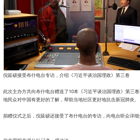
倪延硕接受布什电台专访，介绍《习近平谈治国理政》第三卷
此次主办方共向布什电台赠送了10本《习近平谈治国理政》第三卷
地民众对中国有更好的了解，帮助当地社区更好地抗击新冠肺炎。
捐赠仪式之后，倪延硕还接受了布什电台的专访，向电台听众详细